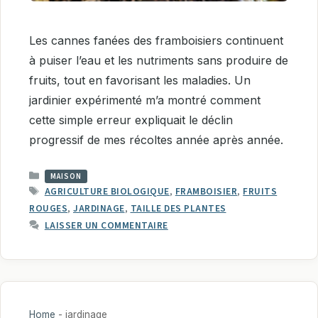
Les cannes fanées des framboisiers continuent
à puiser l’eau et les nutriments sans produire de
fruits, tout en favorisant les maladies. Un
jardinier expérimenté m’a montré comment
cette simple erreur expliquait le déclin
progressif de mes récoltes année après année.
CATÉGORIES
MAISON
ÉTIQUETTES
AGRICULTURE BIOLOGIQUE
,
FRAMBOISIER
,
FRUITS
ROUGES
,
JARDINAGE
,
TAILLE DES PLANTES
LAISSER UN COMMENTAIRE
Home
-
jardinage