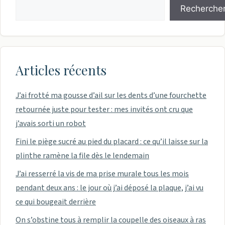
Recherche
Articles récents
J’ai frotté ma gousse d’ail sur les dents d’une fourchette
retournée juste pour tester : mes invités ont cru que
j’avais sorti un robot
Fini le piège sucré au pied du placard : ce qu’il laisse sur la
plinthe ramène la file dès le lendemain
J’ai resserré la vis de ma prise murale tous les mois
pendant deux ans : le jour où j’ai déposé la plaque, j’ai vu
ce qui bougeait derrière
On s’obstine tous à remplir la coupelle des oiseaux à ras