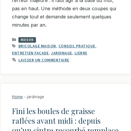
l’erreur majeure : il faut agir à la base du mur,
pas en haut. Une méthode en deux coupes qui
change tout et demande seulement quelques
minutes par an.
CATÉGORIES
MAISON
ÉTIQUETTES
BRICOLAGE MAISON
,
CONSEIL PRATIQUE
,
ENTRETIEN FAÇADE
,
JARDINAGE
,
LIERRE
LAISSER UN COMMENTAIRE
Home
-
jardinage
Fini les boules de graisse
raflées avant midi : depuis
qu’un cintre recourbé remplace