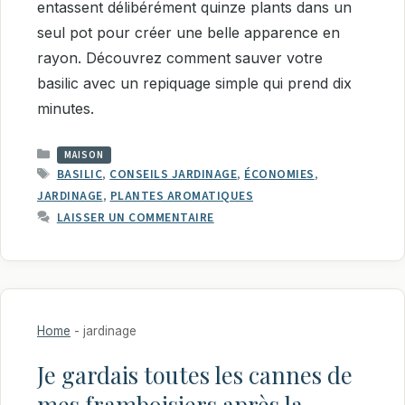
entassent délibérément quinze plants dans un
seul pot pour créer une belle apparence en
rayon. Découvrez comment sauver votre
basilic avec un repiquage simple qui prend dix
minutes.
CATÉGORIES
MAISON
ÉTIQUETTES
BASILIC
,
CONSEILS JARDINAGE
,
ÉCONOMIES
,
JARDINAGE
,
PLANTES AROMATIQUES
LAISSER UN COMMENTAIRE
Home
-
jardinage
Je gardais toutes les cannes de
mes framboisiers après la