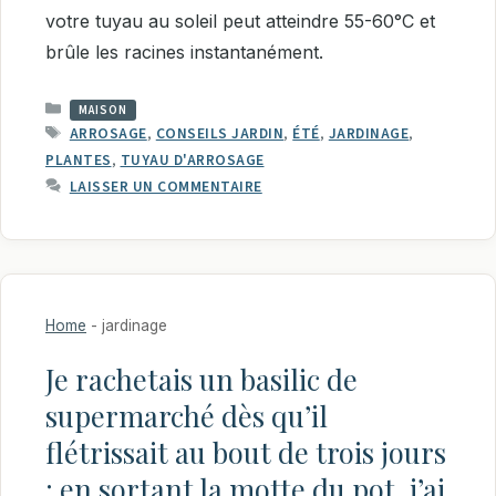
votre tuyau au soleil peut atteindre 55-60°C et
brûle les racines instantanément.
CATÉGORIES
MAISON
ÉTIQUETTES
ARROSAGE
,
CONSEILS JARDIN
,
ÉTÉ
,
JARDINAGE
,
PLANTES
,
TUYAU D'ARROSAGE
LAISSER UN COMMENTAIRE
Home
-
jardinage
Je rachetais un basilic de
supermarché dès qu’il
flétrissait au bout de trois jours
: en sortant la motte du pot, j’ai