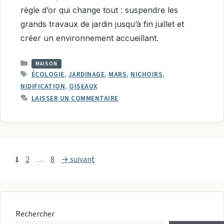
règle d’or qui change tout : suspendre les
grands travaux de jardin jusqu’à fin juillet et
créer un environnement accueillant.
CATÉGORIES
MAISON
ÉTIQUETTES
ÉCOLOGIE
,
JARDINAGE
,
MARS
,
NICHOIRS
,
NIDIFICATION
,
OISEAUX
LAISSER UN COMMENTAIRE
Page
Page
Page
1
2
…
8
→
suivant
Rechercher