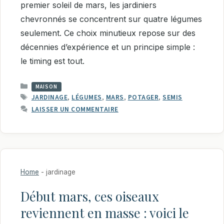
premier soleil de mars, les jardiniers
chevronnés se concentrent sur quatre légumes
seulement. Ce choix minutieux repose sur des
décennies d’expérience et un principe simple :
le timing est tout.
CATÉGORIES
MAISON
ÉTIQUETTES
JARDINAGE
,
LÉGUMES
,
MARS
,
POTAGER
,
SEMIS
LAISSER UN COMMENTAIRE
Home
-
jardinage
Début mars, ces oiseaux
reviennent en masse : voici le