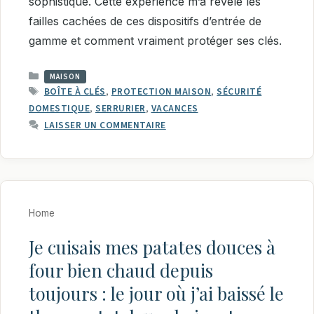
sophistiqué. Cette expérience m’a révélé les
failles cachées de ces dispositifs d’entrée de
gamme et comment vraiment protéger ses clés.
CATÉGORIES
MAISON
ÉTIQUETTES
BOÎTE À CLÉS
,
PROTECTION MAISON
,
SÉCURITÉ
DOMESTIQUE
,
SERRURIER
,
VACANCES
LAISSER UN COMMENTAIRE
Home
Je cuisais mes patates douces à
four bien chaud depuis
toujours : le jour où j’ai baissé le