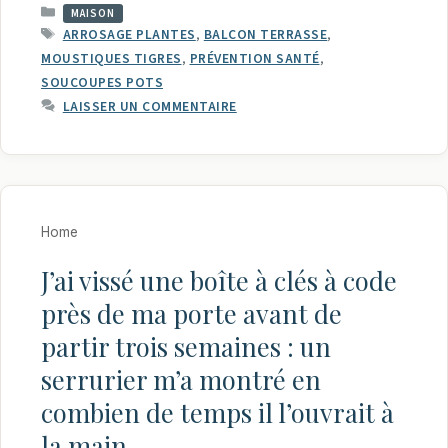
CATÉGORIES
MAISON
ÉTIQUETTES
ARROSAGE PLANTES
,
BALCON TERRASSE
,
MOUSTIQUES TIGRES
,
PRÉVENTION SANTÉ
,
SOUCOUPES POTS
LAISSER UN COMMENTAIRE
Home
J’ai vissé une boîte à clés à code
près de ma porte avant de
partir trois semaines : un
serrurier m’a montré en
combien de temps il l’ouvrait à
la main