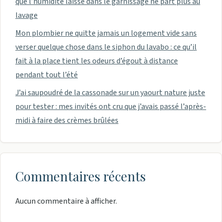
que l’humidité laisse dans le garnissage ne part plus au
lavage
Mon plombier ne quitte jamais un logement vide sans
verser quelque chose dans le siphon du lavabo : ce qu’il
fait à la place tient les odeurs d’égout à distance
pendant tout l’été
J’ai saupoudré de la cassonade sur un yaourt nature juste
pour tester : mes invités ont cru que j’avais passé l’après-
midi à faire des crèmes brûlées
Commentaires récents
Aucun commentaire à afficher.