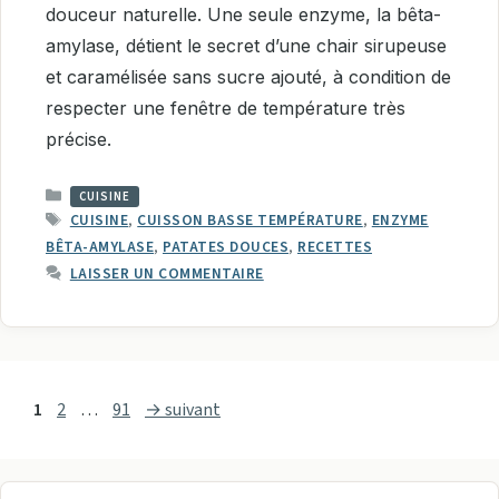
douceur naturelle. Une seule enzyme, la bêta-
amylase, détient le secret d’une chair sirupeuse
et caramélisée sans sucre ajouté, à condition de
respecter une fenêtre de température très
précise.
CATÉGORIES
CUISINE
ÉTIQUETTES
CUISINE
,
CUISSON BASSE TEMPÉRATURE
,
ENZYME
BÊTA-AMYLASE
,
PATATES DOUCES
,
RECETTES
LAISSER UN COMMENTAIRE
Page
Page
Page
1
2
…
91
→
suivant