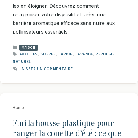
les en éloigner. Découvrez comment
reorganiser votre dispositif et créer une
barrière aromatique efficace sans nuire aux
pollinisateurs essentiels.
CATÉGORIES
MAISON
ÉTIQUETTES
ABEILLES
,
GUÊPES
,
JARDIN
,
LAVANDE
,
RÉPULSIF
NATUREL
LAISSER UN COMMENTAIRE
Home
Fini la housse plastique pour
ranger la couette d’été : ce que