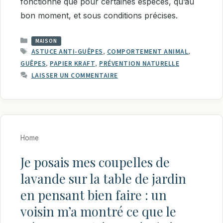
fonctionne que pour certaines espèces, qu’au
bon moment, et sous conditions précises.
CATÉGORIES
MAISON
ÉTIQUETTES
ASTUCE ANTI-GUÊPES
,
COMPORTEMENT ANIMAL
,
GUÊPES
,
PAPIER KRAFT
,
PRÉVENTION NATURELLE
LAISSER UN COMMENTAIRE
Home
Je posais mes coupelles de
lavande sur la table de jardin
en pensant bien faire : un
voisin m’a montré ce que le