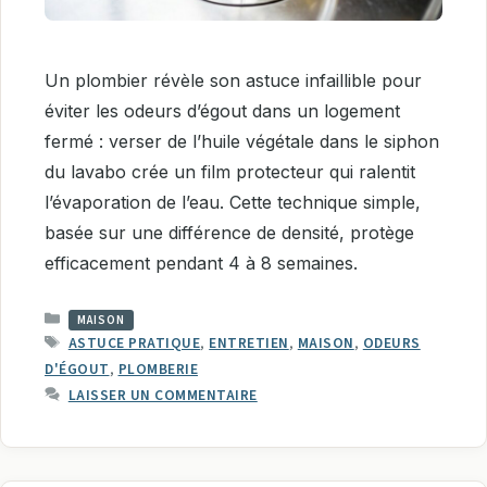
Un plombier révèle son astuce infaillible pour
éviter les odeurs d’égout dans un logement
fermé : verser de l’huile végétale dans le siphon
du lavabo crée un film protecteur qui ralentit
l’évaporation de l’eau. Cette technique simple,
basée sur une différence de densité, protège
efficacement pendant 4 à 8 semaines.
CATÉGORIES
MAISON
ÉTIQUETTES
ASTUCE PRATIQUE
,
ENTRETIEN
,
MAISON
,
ODEURS
D'ÉGOUT
,
PLOMBERIE
LAISSER UN COMMENTAIRE