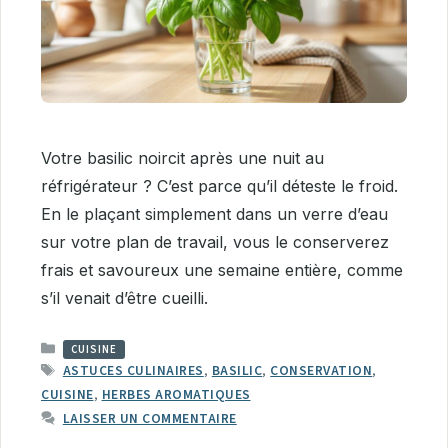
Votre basilic noircit après une nuit au
réfrigérateur ? C’est parce qu’il déteste le froid.
En le plaçant simplement dans un verre d’eau
sur votre plan de travail, vous le conserverez
frais et savoureux une semaine entière, comme
s’il venait d’être cueilli.
CATÉGORIES
CUISINE
ÉTIQUETTES
ASTUCES CULINAIRES
,
BASILIC
,
CONSERVATION
,
CUISINE
,
HERBES AROMATIQUES
LAISSER UN COMMENTAIRE