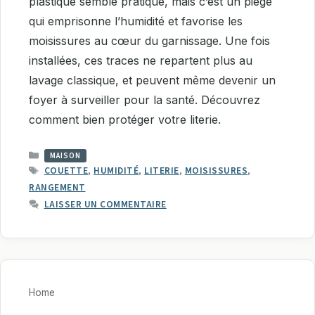
plastique semble pratique, mais c’est un piège
qui emprisonne l’humidité et favorise les
moisissures au cœur du garnissage. Une fois
installées, ces traces ne repartent plus au
lavage classique, et peuvent même devenir un
foyer à surveiller pour la santé. Découvrez
comment bien protéger votre literie.
CATÉGORIES
MAISON
ÉTIQUETTES
COUETTE
,
HUMIDITÉ
,
LITERIE
,
MOISISSURES
,
RANGEMENT
LAISSER UN COMMENTAIRE
Home