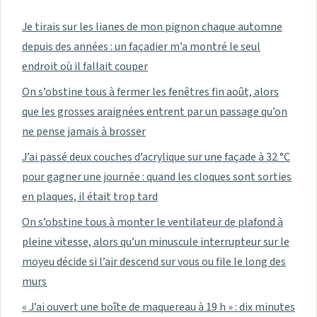
Je tirais sur les lianes de mon pignon chaque automne
depuis des années : un façadier m’a montré le seul
endroit où il fallait couper
On s’obstine tous à fermer les fenêtres fin août, alors
que les grosses araignées entrent par un passage qu’on
ne pense jamais à brosser
J’ai passé deux couches d’acrylique sur une façade à 32 °C
pour gagner une journée : quand les cloques sont sorties
en plaques, il était trop tard
On s’obstine tous à monter le ventilateur de plafond à
pleine vitesse, alors qu’un minuscule interrupteur sur le
moyeu décide si l’air descend sur vous ou file le long des
murs
« J’ai ouvert une boîte de maquereau à 19 h » : dix minutes