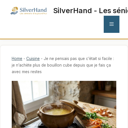
Aller
SilverHand - Les séni
au
contenu
MENU
Home
-
Cuisine
-
Je ne pensais pas que c’était si facile :
je n’achète plus de bouillon cube depuis que je fais ça
avec mes restes