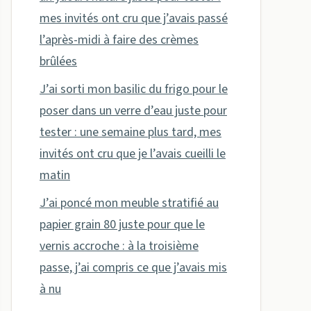
mes invités ont cru que j’avais passé
l’après-midi à faire des crèmes
brûlées
J’ai sorti mon basilic du frigo pour le
poser dans un verre d’eau juste pour
tester : une semaine plus tard, mes
invités ont cru que je l’avais cueilli le
matin
J’ai poncé mon meuble stratifié au
papier grain 80 juste pour que le
vernis accroche : à la troisième
passe, j’ai compris ce que j’avais mis
à nu