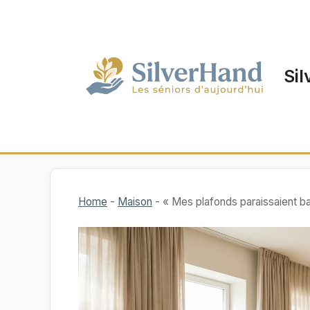
Aller
au
contenu
Sil
Home
-
Maison
-
« Mes plafonds paraissaient ba