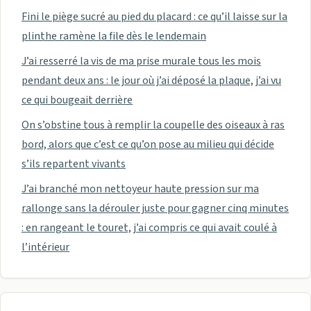
Fini le piège sucré au pied du placard : ce qu’il laisse sur la
plinthe ramène la file dès le lendemain
J’ai resserré la vis de ma prise murale tous les mois
pendant deux ans : le jour où j’ai déposé la plaque, j’ai vu
ce qui bougeait derrière
On s’obstine tous à remplir la coupelle des oiseaux à ras
bord, alors que c’est ce qu’on pose au milieu qui décide
s’ils repartent vivants
J’ai branché mon nettoyeur haute pression sur ma
rallonge sans la dérouler juste pour gagner cinq minutes
: en rangeant le touret, j’ai compris ce qui avait coulé à
l’intérieur