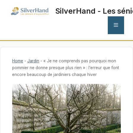
Aller
SilverHand - Les séni
au
contenu
MENU
Home
-
Jardin
-
« Je ne comprends pas pourquoi mon
pommier ne donne presque plus rien » : l’erreur que font
encore beaucoup de jardiniers chaque hiver