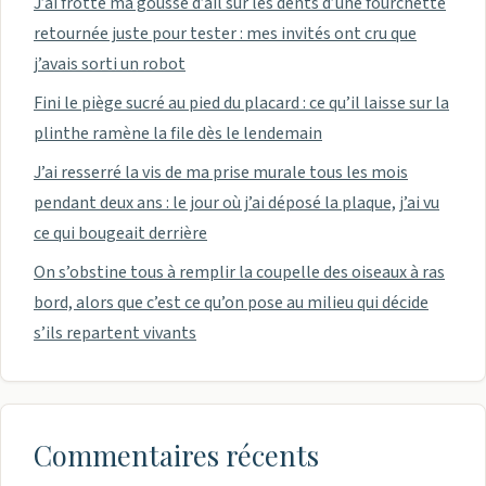
J’ai frotté ma gousse d’ail sur les dents d’une fourchette
retournée juste pour tester : mes invités ont cru que
j’avais sorti un robot
Fini le piège sucré au pied du placard : ce qu’il laisse sur la
plinthe ramène la file dès le lendemain
J’ai resserré la vis de ma prise murale tous les mois
pendant deux ans : le jour où j’ai déposé la plaque, j’ai vu
ce qui bougeait derrière
On s’obstine tous à remplir la coupelle des oiseaux à ras
bord, alors que c’est ce qu’on pose au milieu qui décide
s’ils repartent vivants
Commentaires récents