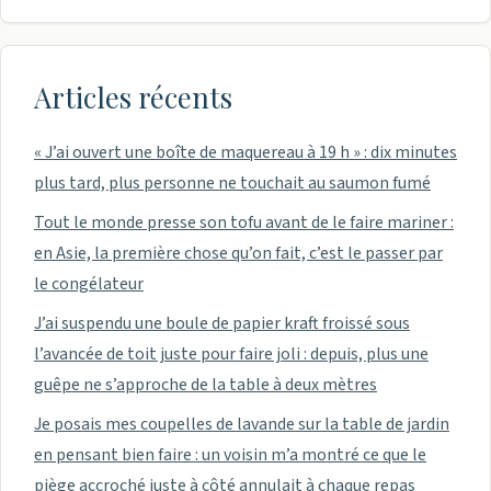
Articles récents
« J’ai ouvert une boîte de maquereau à 19 h » : dix minutes
plus tard, plus personne ne touchait au saumon fumé
Tout le monde presse son tofu avant de le faire mariner :
en Asie, la première chose qu’on fait, c’est le passer par
le congélateur
J’ai suspendu une boule de papier kraft froissé sous
l’avancée de toit juste pour faire joli : depuis, plus une
guêpe ne s’approche de la table à deux mètres
Je posais mes coupelles de lavande sur la table de jardin
en pensant bien faire : un voisin m’a montré ce que le
piège accroché juste à côté annulait à chaque repas