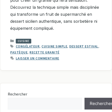
pour créer un granité qui fera sensation.
Découvrez la technique simple mais disciplinée
qui transforme un fruit de supermarché en
dessert sicilien authentique, sans sorbetière ni
équipement compliqué.
CATÉGORIES
CUISINE
ÉTIQUETTES
CONGÉLATEUR
,
CUISINE SIMPLE
,
DESSERT ESTIVAL
,
PASTÈQUE
,
RECETTE GRANITÉ
LAISSER UN COMMENTAIRE
Rechercher
Recherche