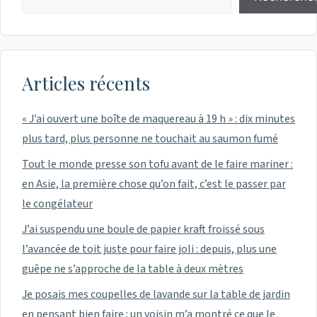
Articles récents
« J’ai ouvert une boîte de maquereau à 19 h » : dix minutes
plus tard, plus personne ne touchait au saumon fumé
Tout le monde presse son tofu avant de le faire mariner :
en Asie, la première chose qu’on fait, c’est le passer par
le congélateur
J’ai suspendu une boule de papier kraft froissé sous
l’avancée de toit juste pour faire joli : depuis, plus une
guêpe ne s’approche de la table à deux mètres
Je posais mes coupelles de lavande sur la table de jardin
en pensant bien faire : un voisin m’a montré ce que le