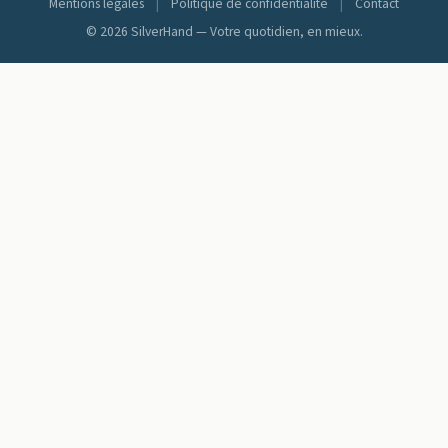
Mentions légales
|
Politique de confidentialité
|
Contact
© 2026 SilverHand — Votre quotidien, en mieux.