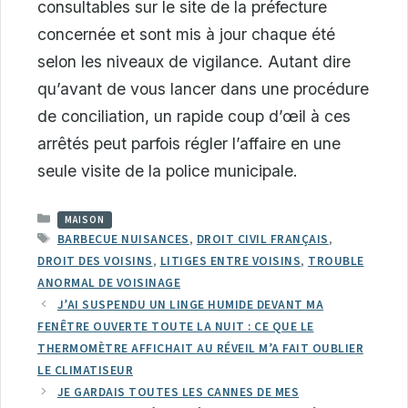
consultables sur le site de la préfecture
concernée et sont mis à jour chaque été
selon les niveaux de vigilance. Autant dire
qu’avant de vous lancer dans une procédure
de conciliation, un rapide coup d’œil à ces
arrêtés peut parfois régler l’affaire en une
seule visite de la police municipale.
CATÉGORIES
MAISON
ÉTIQUETTES
BARBECUE NUISANCES
,
DROIT CIVIL FRANÇAIS
,
DROIT DES VOISINS
,
LITIGES ENTRE VOISINS
,
TROUBLE
ANORMAL DE VOISINAGE
J’AI SUSPENDU UN LINGE HUMIDE DEVANT MA
FENÊTRE OUVERTE TOUTE LA NUIT : CE QUE LE
THERMOMÈTRE AFFICHAIT AU RÉVEIL M’A FAIT OUBLIER
LE CLIMATISEUR
JE GARDAIS TOUTES LES CANNES DE MES