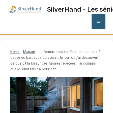
Aller
SilverHand - Les séni
au
contenu
MENU
Home
-
Maison
-
Je fermais mes fenêtres chaque soir à
cause du barbecue du voisin : le jour où j’ai découvert
ce que dit la loi sur ces fumées répétées, j’ai compris
que je subissais ça pour rien