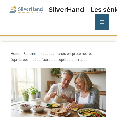
Aller
SilverHand - Les séni
au
contenu
MENU
Home
-
Cuisine
-
Recettes riches en protéines et
équilibrées : idées faciles et repères par repas