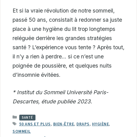
Et si la vraie révolution de notre sommeil,
passé 50 ans, consistait à redonner sa juste
place à une hygiène du lit trop longtemps
reléguée derrière les grandes stratégies
santé ? L’expérience vous tente ? Après tout,
il n’y a rien à perdre… si ce n’est une
poignée de poussière, et quelques nuits
d’insomnie évitées.
* Institut du Sommeil Université Paris-
Descartes, étude publiée 2023.
CATÉGORIES
SANTÉ
ÉTIQUETTES
50 ANS ET PLUS
,
BIEN-ÊTRE
,
DRAPS
,
HYGIÈNE
,
SOMMEIL