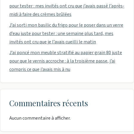
pour tester : mes invités ont cru que j’avais passé l’après-
midi à faire des crèmes brûlées
J’ai sorti mon basilic du frigo pour le poser dans un verre
d’eau juste pour tester : une semaine plus tard, mes
invités ont cru que je l’avais cueilli le matin
J’ai poncé mon meuble stratifié au papier grain 80 juste
pour que le vernis accroche : à la troisième passe, j’ai
compris ce que j’avais mis à nu
Commentaires récents
Aucun commentaire à afficher.