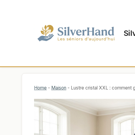
Aller
au
contenu
Sil
Home
-
Maison
-
Lustre cristal XXL : comment gér