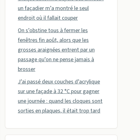
un façadier m’a montré le seul
endroit où il fallait couper
On s’obstine tous à fermer les
fenêtres fin août, alors que les
grosses araignées entrent par un
passage qu’on ne pense jamais à
brosser
J’ai passé deux couches d’acrylique
sur une façade à 32 °C pour gagner
une journée : quand les cloques sont
sorties en plaques, il était trop tard