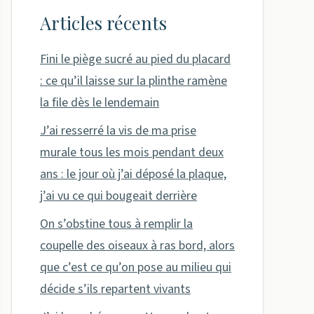
Articles récents
Fini le piège sucré au pied du placard
: ce qu’il laisse sur la plinthe ramène
la file dès le lendemain
J’ai resserré la vis de ma prise
murale tous les mois pendant deux
ans : le jour où j’ai déposé la plaque,
j’ai vu ce qui bougeait derrière
On s’obstine tous à remplir la
coupelle des oiseaux à ras bord, alors
que c’est ce qu’on pose au milieu qui
décide s’ils repartent vivants