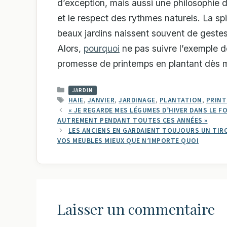
d’exception, mais aussi une philosophie d
et le respect des rythmes naturels. La sp
beaux jardins naissent souvent de geste
Alors,
pourquoi
ne pas suivre l’exemple de
promesse de printemps en plantant dès ma
CATÉGORIES
JARDIN
ÉTIQUETTES
HAIE
,
JANVIER
,
JARDINAGE
,
PLANTATION
,
PRIN
« JE REGARDE MES LÉGUMES D’HIVER DANS LE F
AUTREMENT PENDANT TOUTES CES ANNÉES »
LES ANCIENS EN GARDAIENT TOUJOURS UN TIRO
VOS MEUBLES MIEUX QUE N’IMPORTE QUOI
Laisser un commentaire