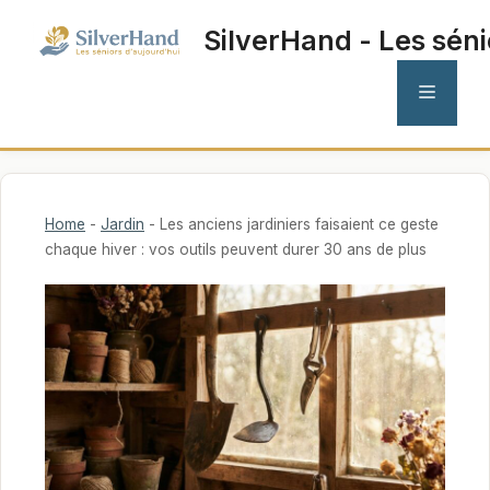
Aller
SilverHand - Les séni
au
contenu
MENU
Home
-
Jardin
-
Les anciens jardiniers faisaient ce geste
chaque hiver : vos outils peuvent durer 30 ans de plus