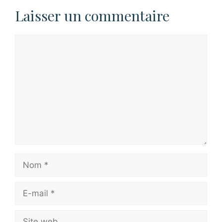
Laisser un commentaire
Commentaire
Nom
E-
mail
Site