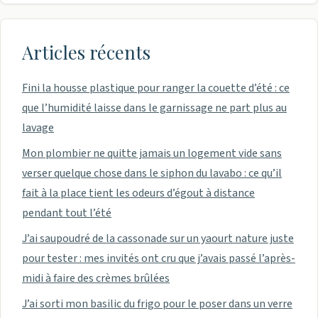
Articles récents
Fini la housse plastique pour ranger la couette d’été : ce
que l’humidité laisse dans le garnissage ne part plus au
lavage
Mon plombier ne quitte jamais un logement vide sans
verser quelque chose dans le siphon du lavabo : ce qu’il
fait à la place tient les odeurs d’égout à distance
pendant tout l’été
J’ai saupoudré de la cassonade sur un yaourt nature juste
pour tester : mes invités ont cru que j’avais passé l’après-
midi à faire des crèmes brûlées
J’ai sorti mon basilic du frigo pour le poser dans un verre