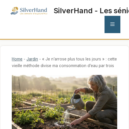
Aller
SilverHand - Les séni
au
contenu
MENU
Home
-
Jardin
-
« Je n’arrose plus tous les jours » : cette
vieille méthode divise ma consommation d’eau par trois