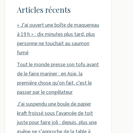
Articles récents
« J’ai ouvert une boîte de maquereau
à 19 h » : dix minutes plus tard, plus
personne ne touchait au saumon
fumé
Tout le monde presse son tofu avant
de le faire mariner : en Asie, la
première chose qu’on fait, c’est le
passer par le congélateur
J’ai suspendu une boule de papier
kraft froissé sous l’avancée de toit
juste pour faire joli : depuis, plus une
guêpe ne s’approche de la table à