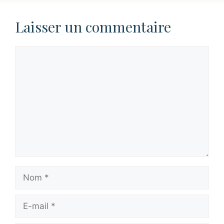
Laisser un commentaire
Commentaire
Nom
E-
mail