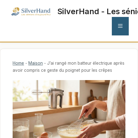
Aller
SilverHand - Les séni
au
contenu
MENU
Home
-
Maison
-
J’ai rangé mon batteur électrique après
avoir compris ce geste du poignet pour les crêpes