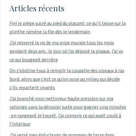
Articles récents
Fini le piège sucré au pied du placard : ce qu’il laisse sur la
plinthe ramène la file dès le lendemain
J’ai resserré la vis de ma prise murale tous les mois
pendant deux ans : le jour où j’ai déposé la plaque, j’ai vu
ce qui bougeait derrière
On s’obstine tous à remplir la coupelle des oiseaux à ras
bord, alors que c’est ce qu’on pose au milieu qui décide
s’ils repartent vivants
J’ai branché mon nettoyeur haute pression sur ma
rallonge sans la dérouler juste pour gagner cinq minutes
: en rangeant le touret, j’ai compris ce qui avait coulé à
l’intérieur
J’ai versé mes épluchures de pommes de terre dans