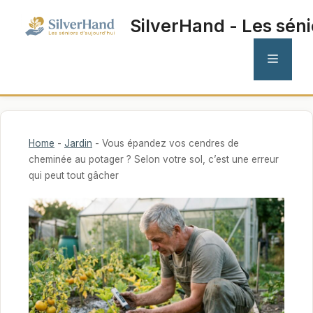
Aller
SilverHand - Les séni
au
contenu
MENU
Home
-
Jardin
-
Vous épandez vos cendres de
cheminée au potager ? Selon votre sol, c’est une erreur
qui peut tout gâcher