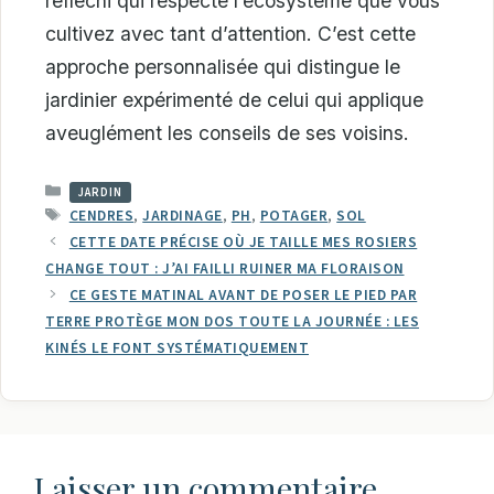
réfléchi qui respecte l’écosystème que vous
cultivez avec tant d’attention. C’est cette
approche personnalisée qui distingue le
jardinier expérimenté de celui qui applique
aveuglément les conseils de ses voisins.
CATÉGORIES
JARDIN
ÉTIQUETTES
CENDRES
,
JARDINAGE
,
PH
,
POTAGER
,
SOL
CETTE DATE PRÉCISE OÙ JE TAILLE MES ROSIERS
CHANGE TOUT : J’AI FAILLI RUINER MA FLORAISON
CE GESTE MATINAL AVANT DE POSER LE PIED PAR
TERRE PROTÈGE MON DOS TOUTE LA JOURNÉE : LES
KINÉS LE FONT SYSTÉMATIQUEMENT
Laisser un commentaire