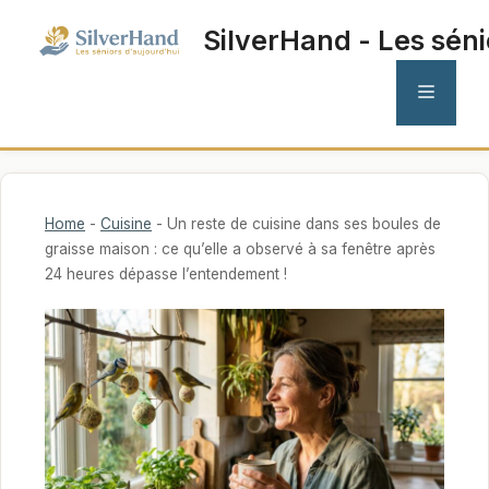
Aller
SilverHand - Les séni
au
contenu
MENU
Home
-
Cuisine
-
Un reste de cuisine dans ses boules de
graisse maison : ce qu’elle a observé à sa fenêtre après
24 heures dépasse l’entendement !