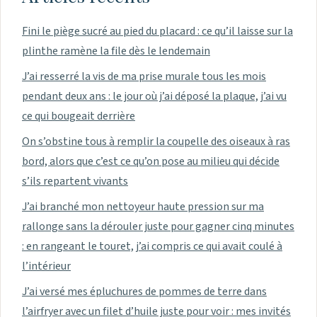
Fini le piège sucré au pied du placard : ce qu’il laisse sur la
plinthe ramène la file dès le lendemain
J’ai resserré la vis de ma prise murale tous les mois
pendant deux ans : le jour où j’ai déposé la plaque, j’ai vu
ce qui bougeait derrière
On s’obstine tous à remplir la coupelle des oiseaux à ras
bord, alors que c’est ce qu’on pose au milieu qui décide
s’ils repartent vivants
J’ai branché mon nettoyeur haute pression sur ma
rallonge sans la dérouler juste pour gagner cinq minutes
: en rangeant le touret, j’ai compris ce qui avait coulé à
l’intérieur
J’ai versé mes épluchures de pommes de terre dans
l’airfryer avec un filet d’huile juste pour voir : mes invités