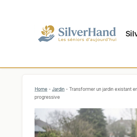
Aller
au
contenu
Sil
Home
-
Jardin
-
Transformer un jardin existant e
progressive