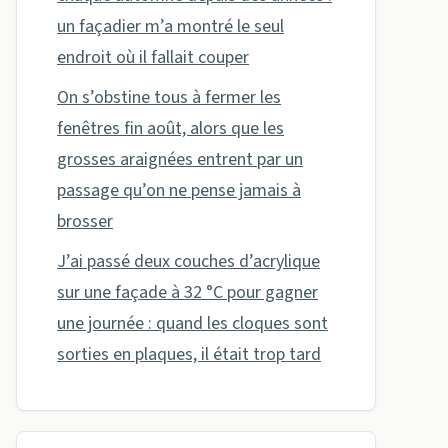
un façadier m’a montré le seul
endroit où il fallait couper
On s’obstine tous à fermer les
fenêtres fin août, alors que les
grosses araignées entrent par un
passage qu’on ne pense jamais à
brosser
J’ai passé deux couches d’acrylique
sur une façade à 32 °C pour gagner
une journée : quand les cloques sont
sorties en plaques, il était trop tard