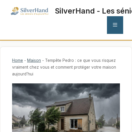
Aller
SilverHand - Les séni
au
contenu
MENU
Home
-
Maison
-
Tempête Pedro : ce que vous risquez
vraiment chez vous et comment protéger votre maison
aujourd’hui