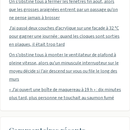
On s’obstine tous à fermer les fenêtres fin août, alors
que les grosses araignées entrent par un passage qu’on
ne pense jamais à brosser
J’ai passé deux couches d’acrylique sur une façade à 32 °C
pour gagner une journée : quand les cloques sont sorties
en plaques, il était trop tard
On s’obstine tous à monter le ventilateur de plafond à
pleine vitesse, alors qu’un minuscule interrupteur sur le
moyeu décide si l’air descend sur vous ou file le long des
murs
« J’ai ouvert une boîte de maquereau à 19 h » : dix minutes
plus tard, plus personne ne touchait au saumon fumé