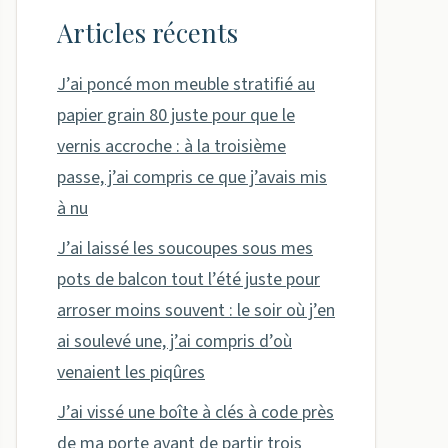
Articles récents
J’ai poncé mon meuble stratifié au
papier grain 80 juste pour que le
vernis accroche : à la troisième
passe, j’ai compris ce que j’avais mis
à nu
J’ai laissé les soucoupes sous mes
pots de balcon tout l’été juste pour
arroser moins souvent : le soir où j’en
ai soulevé une, j’ai compris d’où
venaient les piqûres
J’ai vissé une boîte à clés à code près
de ma porte avant de partir trois