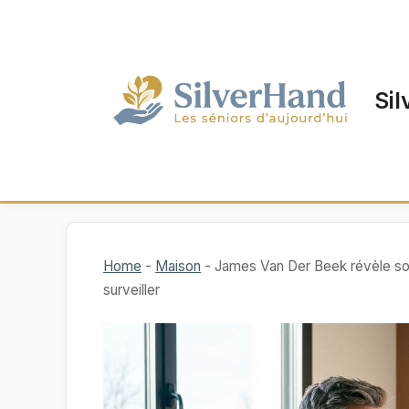
Aller
au
contenu
Sil
Home
-
Maison
-
James Van Der Beek révèle so
surveiller