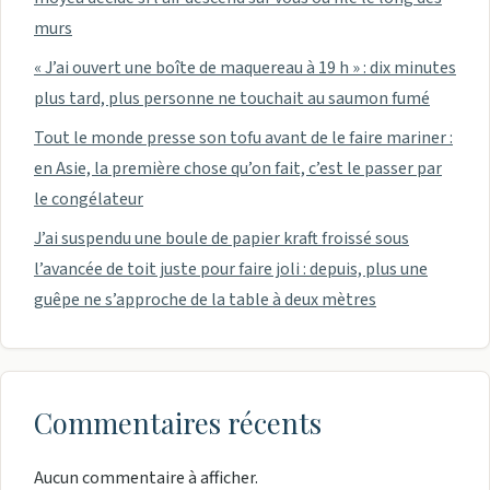
murs
« J’ai ouvert une boîte de maquereau à 19 h » : dix minutes
plus tard, plus personne ne touchait au saumon fumé
Tout le monde presse son tofu avant de le faire mariner :
en Asie, la première chose qu’on fait, c’est le passer par
le congélateur
J’ai suspendu une boule de papier kraft froissé sous
l’avancée de toit juste pour faire joli : depuis, plus une
guêpe ne s’approche de la table à deux mètres
Commentaires récents
Aucun commentaire à afficher.