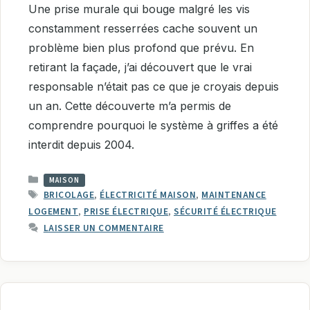
Une prise murale qui bouge malgré les vis
constamment resserrées cache souvent un
problème bien plus profond que prévu. En
retirant la façade, j’ai découvert que le vrai
responsable n’était pas ce que je croyais depuis
un an. Cette découverte m’a permis de
comprendre pourquoi le système à griffes a été
interdit depuis 2004.
CATÉGORIES
MAISON
ÉTIQUETTES
BRICOLAGE
,
ÉLECTRICITÉ MAISON
,
MAINTENANCE
LOGEMENT
,
PRISE ÉLECTRIQUE
,
SÉCURITÉ ÉLECTRIQUE
LAISSER UN COMMENTAIRE