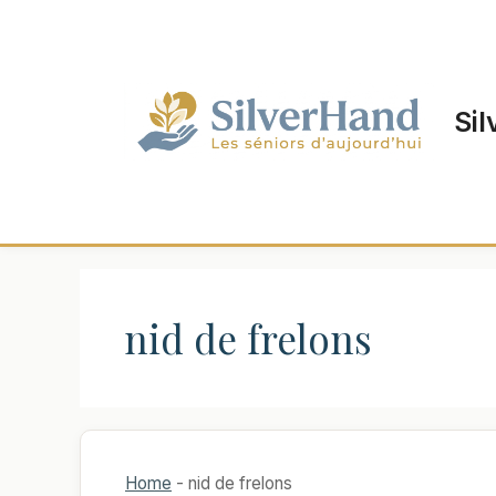
Aller
au
contenu
Sil
nid de frelons
Home
-
nid de frelons