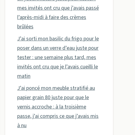
mes invités ont cru que j’avais passé
l’après-midi à faire des crèmes
brûlées
J’ai sorti mon basilic du frigo pour le
poser dans un verre d’eau juste pour
tester : une semaine plus tard, mes
invités ont cru que je l’avais cueilli le
matin
J’ai poncé mon meuble stratifié au
papier grain 80 juste pour que le
vernis accroche : à la troisième
passe, j’ai compris ce que j’avais mis
à nu