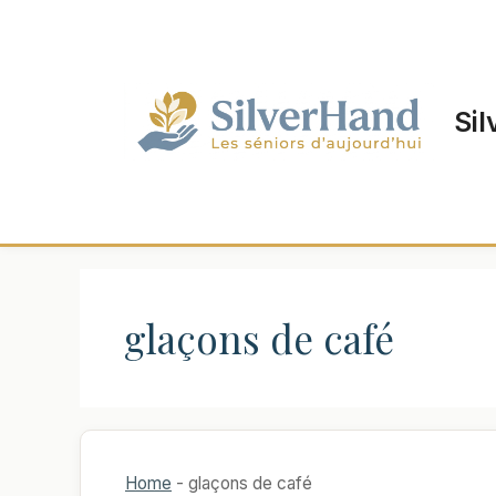
Aller
au
contenu
Sil
glaçons de café
Home
-
glaçons de café