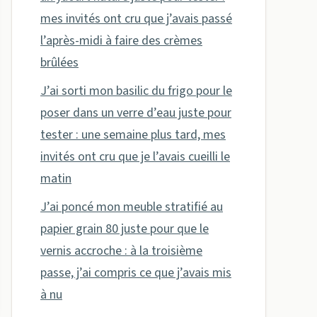
mes invités ont cru que j’avais passé
l’après-midi à faire des crèmes
brûlées
J’ai sorti mon basilic du frigo pour le
poser dans un verre d’eau juste pour
tester : une semaine plus tard, mes
invités ont cru que je l’avais cueilli le
matin
J’ai poncé mon meuble stratifié au
papier grain 80 juste pour que le
vernis accroche : à la troisième
passe, j’ai compris ce que j’avais mis
à nu