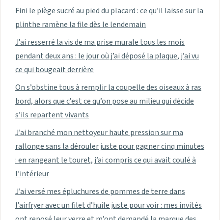
Fini le piège sucré au pied du placard : ce qu’il laisse sur la
plinthe ramène la file dès le lendemain
J’ai resserré la vis de ma prise murale tous les mois
pendant deux ans : le jour où j’ai déposé la plaque, j’ai vu
ce qui bougeait derrière
On s’obstine tous à remplir la coupelle des oiseaux à ras
bord, alors que c’est ce qu’on pose au milieu qui décide
s’ils repartent vivants
J’ai branché mon nettoyeur haute pression sur ma
rallonge sans la dérouler juste pour gagner cinq minutes
: en rangeant le touret, j’ai compris ce qui avait coulé à
l’intérieur
J’ai versé mes épluchures de pommes de terre dans
l’airfryer avec un filet d’huile juste pour voir : mes invités
ont reposé leur verre et m’ont demandé la marque des