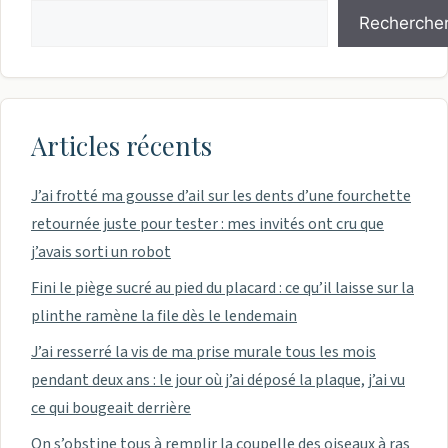
Recherche
Articles récents
J’ai frotté ma gousse d’ail sur les dents d’une fourchette
retournée juste pour tester : mes invités ont cru que
j’avais sorti un robot
Fini le piège sucré au pied du placard : ce qu’il laisse sur la
plinthe ramène la file dès le lendemain
J’ai resserré la vis de ma prise murale tous les mois
pendant deux ans : le jour où j’ai déposé la plaque, j’ai vu
ce qui bougeait derrière
On s’obstine tous à remplir la coupelle des oiseaux à ras