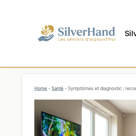
Aller
au
contenu
Sil
Home
-
Santé
-
Symptômes et diagnostic : reconn