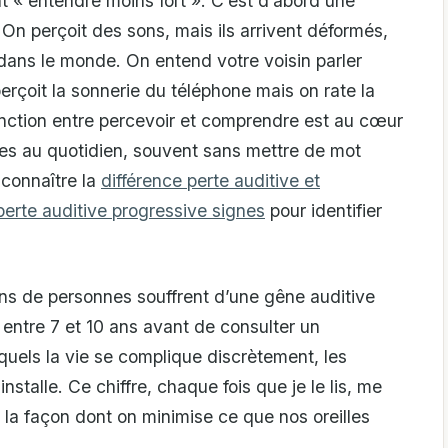
t « entendre moins fort ». C’est d’abord une
 On perçoit des sons, mais ils arrivent déformés,
dans le monde. On entend votre voisin parler
erçoit la sonnerie du téléphone mais on rate la
tinction entre percevoir et comprendre est au cœur
nes au quotidien, souvent sans mettre de mot
 connaître la
différence perte auditive et
perte auditive progressive signes
pour identifier
ons de personnes souffrent d’une gêne auditive
d entre 7 et 10 ans avant de consulter un
quels la vie se complique discrètement, les
’installe. Ce chiffre, chaque fois que je le lis, me
r la façon dont on minimise ce que nos oreilles