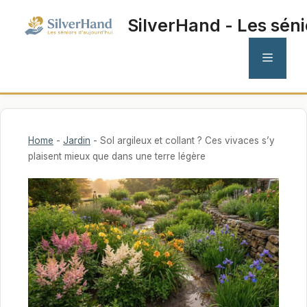
Aller
SilverHand - Les séni
au
contenu
MENU
Home
-
Jardin
-
Sol argileux et collant ? Ces vivaces s’y
plaisent mieux que dans une terre légère