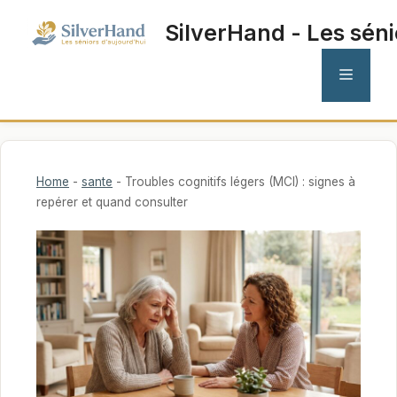
Aller
SilverHand - Les séni
au
contenu
MENU
Home
-
sante
-
Troubles cognitifs légers (MCI) : signes à
repérer et quand consulter