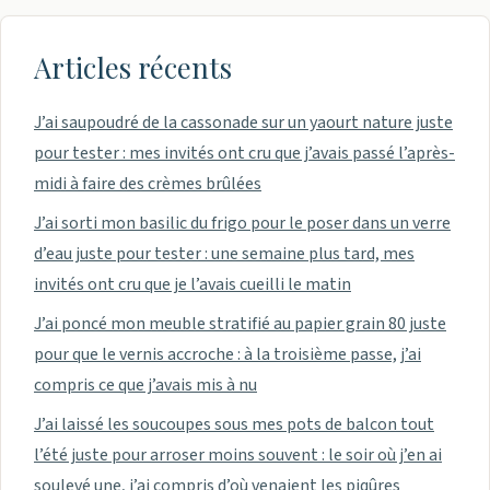
Articles récents
J’ai saupoudré de la cassonade sur un yaourt nature juste
pour tester : mes invités ont cru que j’avais passé l’après-
midi à faire des crèmes brûlées
J’ai sorti mon basilic du frigo pour le poser dans un verre
d’eau juste pour tester : une semaine plus tard, mes
invités ont cru que je l’avais cueilli le matin
J’ai poncé mon meuble stratifié au papier grain 80 juste
pour que le vernis accroche : à la troisième passe, j’ai
compris ce que j’avais mis à nu
J’ai laissé les soucoupes sous mes pots de balcon tout
l’été juste pour arroser moins souvent : le soir où j’en ai
soulevé une, j’ai compris d’où venaient les piqûres