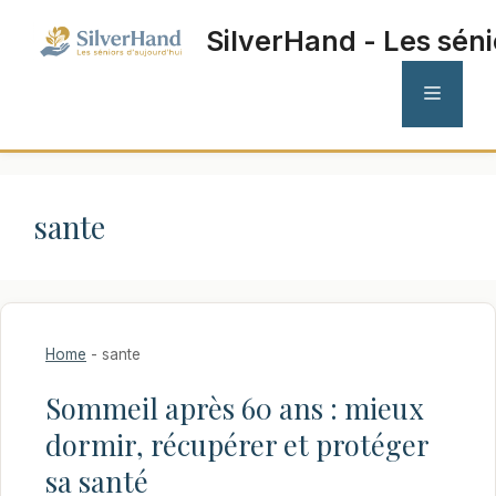
Aller
SilverHand - Les séni
au
contenu
MENU
sante
Home
-
sante
Sommeil après 60 ans : mieux
dormir, récupérer et protéger
sa santé