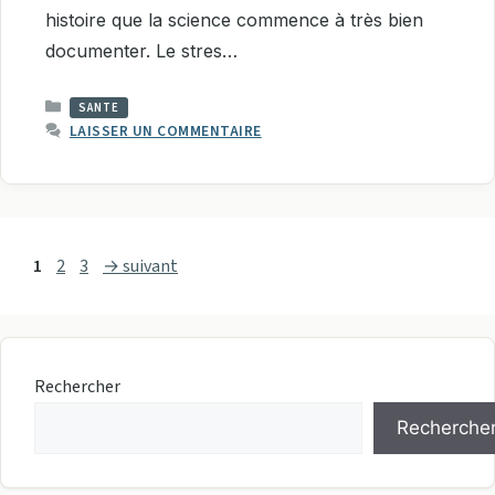
histoire que la science commence à très bien
documenter. Le stres…
CATÉGORIES
SANTE
LAISSER UN COMMENTAIRE
Page
Page
Page
1
2
3
→
suivant
Rechercher
Recherche