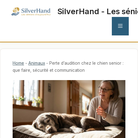
Aller
SilverHand - Les séni
au
contenu
MENU
Home
-
Animaux
-
Perte d’audition chez le chien senior :
que faire, sécurité et communication