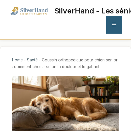
Aller
SilverHand - Les séni
au
contenu
MENU
Home
-
Santé
-
Coussin orthopédique pour chien senior
: comment choisir selon la douleur et le gabarit