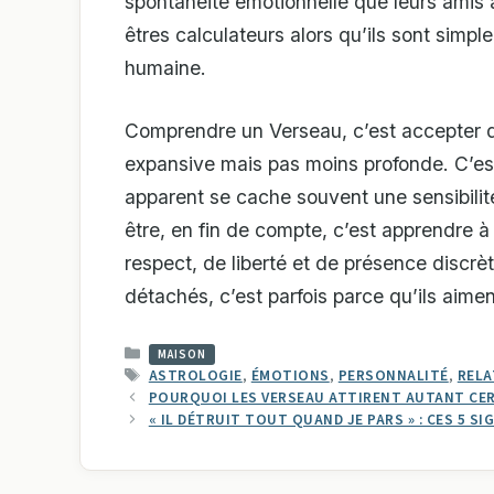
spontanéité émotionnelle que leurs amis a
êtres calculateurs alors qu’ils sont simp
humaine.
Comprendre un Verseau, c’est accepter qu
expansive mais pas moins profonde. C’es
apparent se cache souvent une sensibilité
être, en fin de compte, c’est apprendre à
respect, de liberté et de présence discrè
détachés, c’est parfois parce qu’ils aimen
CATÉGORIES
MAISON
ÉTIQUETTES
ASTROLOGIE
,
ÉMOTIONS
,
PERSONNALITÉ
,
RELA
POURQUOI LES VERSEAU ATTIRENT AUTANT CE
« IL DÉTRUIT TOUT QUAND JE PARS » : CES 5 