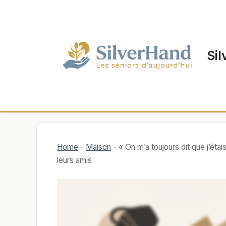
Aller
au
contenu
Sil
Home
-
Maison
-
« On m’a toujours dit que j’éta
leurs amis