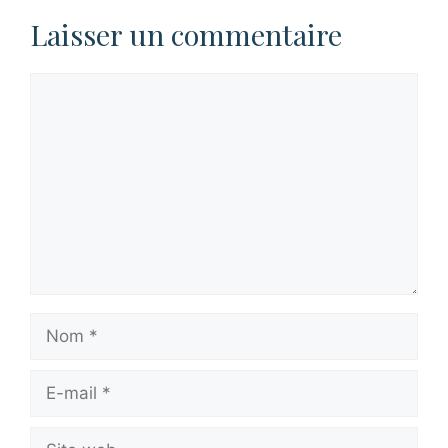
Laisser un commentaire
Commentaire
Nom
E-
mail
Site