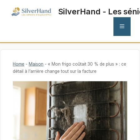
Aller
SilverHand - Les séni
au
contenu
MENU
Home
-
Maison
-
« Mon frigo coûtait 30 % de plus » : ce
détail à l’arrière change tout sur la facture