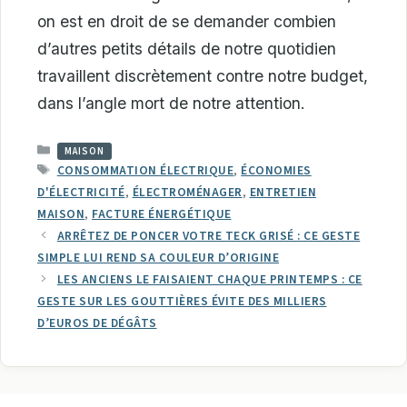
on est en droit de se demander combien
d’autres petits détails de notre quotidien
travaillent discrètement contre notre budget,
dans l’angle mort de notre attention.
CATÉGORIES
MAISON
ÉTIQUETTES
CONSOMMATION ÉLECTRIQUE
,
ÉCONOMIES
D'ÉLECTRICITÉ
,
ÉLECTROMÉNAGER
,
ENTRETIEN
MAISON
,
FACTURE ÉNERGÉTIQUE
ARRÊTEZ DE PONCER VOTRE TECK GRISÉ : CE GESTE
SIMPLE LUI REND SA COULEUR D’ORIGINE
LES ANCIENS LE FAISAIENT CHAQUE PRINTEMPS : CE
GESTE SUR LES GOUTTIÈRES ÉVITE DES MILLIERS
D’EUROS DE DÉGÂTS