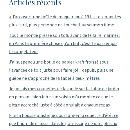
Articles récents
« J’ai ouvert une boîte de maquereau à 19 h » : dix minutes
plus tard, plus personne ne touchait au saumon fumé
Tout le monde presse son tofu avant de le faire mariner :
en Asie, la première chose qu’on fait, c’est le passer par
le congélateur
J’ai suspendu une boule de papier kraft froissé sous
l’avancée de toit juste pour faire joli : depuis, plus une
guêpe ne s’approche de la table à deux mètres
Je posais mes coupelles de lavande sur la table de jardin
en pensant bien faire : un voisin m’a montré ce que le
piège accroché juste à côté annulait à chaque repas
Fini la housse plastique pour ranger la couette d’été : ce
que l’humidité laisse dans le garnissage ne part plus au