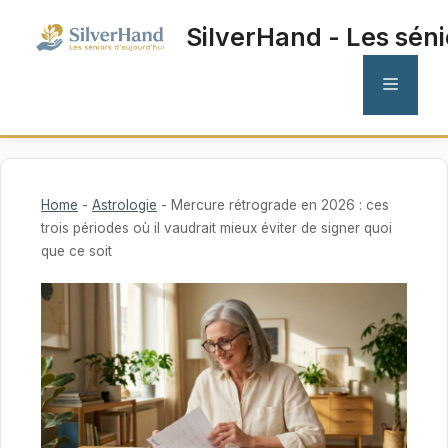
Aller
SilverHand - Les séni
au
contenu
MENU
Home
-
Astrologie
-
Mercure rétrograde en 2026 : ces
trois périodes où il vaudrait mieux éviter de signer quoi
que ce soit