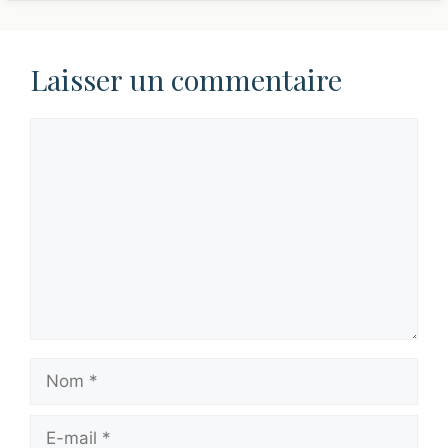
Laisser un commentaire
Commentaire
Nom
E-