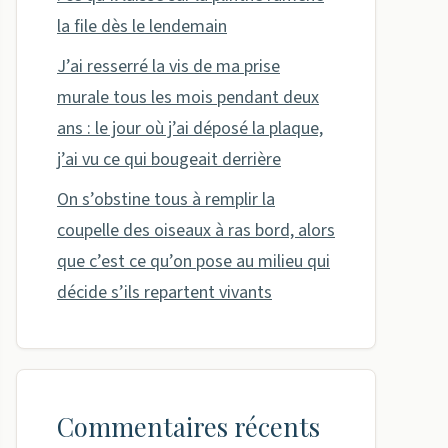
la file dès le lendemain
J’ai resserré la vis de ma prise
murale tous les mois pendant deux
ans : le jour où j’ai déposé la plaque,
j’ai vu ce qui bougeait derrière
On s’obstine tous à remplir la
coupelle des oiseaux à ras bord, alors
que c’est ce qu’on pose au milieu qui
décide s’ils repartent vivants
Commentaires récents