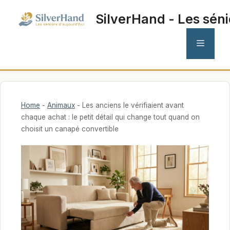
Aller
SilverHand - Les séni
au
contenu
MENU
Home
-
Animaux
-
Les anciens le vérifiaient avant
chaque achat : le petit détail qui change tout quand on
choisit un canapé convertible