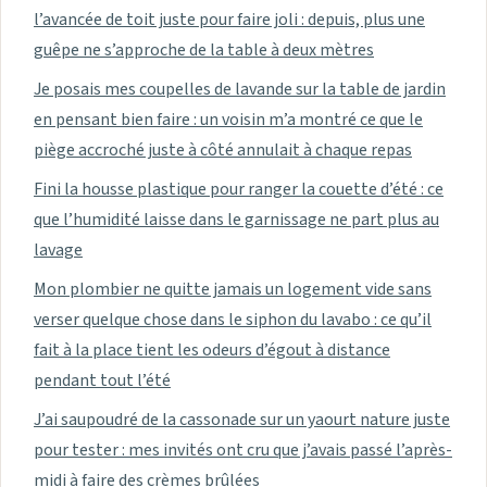
l’avancée de toit juste pour faire joli : depuis, plus une
guêpe ne s’approche de la table à deux mètres
Je posais mes coupelles de lavande sur la table de jardin
en pensant bien faire : un voisin m’a montré ce que le
piège accroché juste à côté annulait à chaque repas
Fini la housse plastique pour ranger la couette d’été : ce
que l’humidité laisse dans le garnissage ne part plus au
lavage
Mon plombier ne quitte jamais un logement vide sans
verser quelque chose dans le siphon du lavabo : ce qu’il
fait à la place tient les odeurs d’égout à distance
pendant tout l’été
J’ai saupoudré de la cassonade sur un yaourt nature juste
pour tester : mes invités ont cru que j’avais passé l’après-
midi à faire des crèmes brûlées