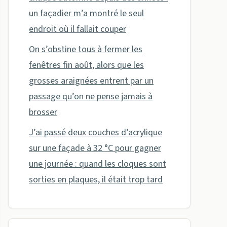
un façadier m’a montré le seul
endroit où il fallait couper
On s’obstine tous à fermer les
fenêtres fin août, alors que les
grosses araignées entrent par un
passage qu’on ne pense jamais à
brosser
J’ai passé deux couches d’acrylique
sur une façade à 32 °C pour gagner
une journée : quand les cloques sont
sorties en plaques, il était trop tard