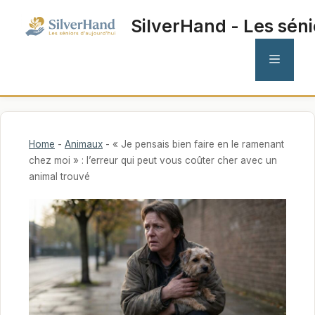
Aller
SilverHand - Les séni
au
contenu
MENU
Home
-
Animaux
-
« Je pensais bien faire en le ramenant
chez moi » : l’erreur qui peut vous coûter cher avec un
animal trouvé