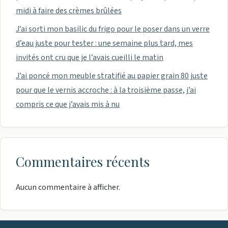
midi à faire des crèmes brûlées
J’ai sorti mon basilic du frigo pour le poser dans un verre
d’eau juste pour tester : une semaine plus tard, mes
invités ont cru que je l’avais cueilli le matin
J’ai poncé mon meuble stratifié au papier grain 80 juste
pour que le vernis accroche : à la troisième passe, j’ai
compris ce que j’avais mis à nu
Commentaires récents
Aucun commentaire à afficher.