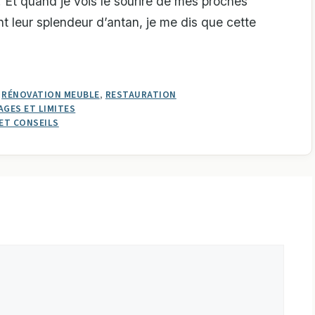
f. Et quand je vois le sourire de mes proches
t leur splendeur d’antan, je me dis que cette
,
RÉNOVATION MEUBLE
,
RESTAURATION
AGES ET LIMITES
 ET CONSEILS