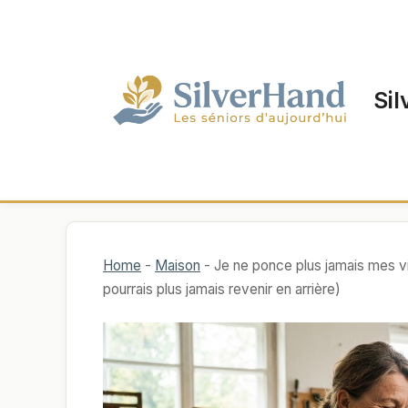
Aller
au
contenu
Sil
Home
-
Maison
-
Je ne ponce plus jamais mes vie
pourrais plus jamais revenir en arrière)