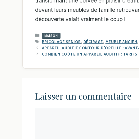
transformant une corvée en plaisir créati
devant leurs meubles de famille retrouvan
découverte valait vraiment le coup !
CATÉGORIES
MAISON
ÉTIQUETTES
BRICOLAGE SENIOR
,
DÉCIRAGE
,
MEUBLE ANCIEN
APPAREIL AUDITIF CONTOUR D’OREILLE : AVANT
COMBIEN COÛTE UN APPAREIL AUDITIF : TARIFS
Laisser un commentaire
Commentaire