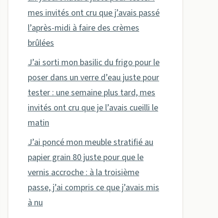
mes invités ont cru que j’avais passé
l’après-midi à faire des crèmes
brûlées
J’ai sorti mon basilic du frigo pour le
poser dans un verre d’eau juste pour
tester : une semaine plus tard, mes
invités ont cru que je l’avais cueilli le
matin
J’ai poncé mon meuble stratifié au
papier grain 80 juste pour que le
vernis accroche : à la troisième
passe, j’ai compris ce que j’avais mis
à nu