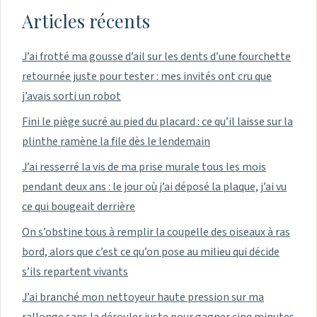
Articles récents
J’ai frotté ma gousse d’ail sur les dents d’une fourchette
retournée juste pour tester : mes invités ont cru que
j’avais sorti un robot
Fini le piège sucré au pied du placard : ce qu’il laisse sur la
plinthe ramène la file dès le lendemain
J’ai resserré la vis de ma prise murale tous les mois
pendant deux ans : le jour où j’ai déposé la plaque, j’ai vu
ce qui bougeait derrière
On s’obstine tous à remplir la coupelle des oiseaux à ras
bord, alors que c’est ce qu’on pose au milieu qui décide
s’ils repartent vivants
J’ai branché mon nettoyeur haute pression sur ma