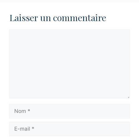
Laisser un commentaire
Commentaire
Nom
E-
mail