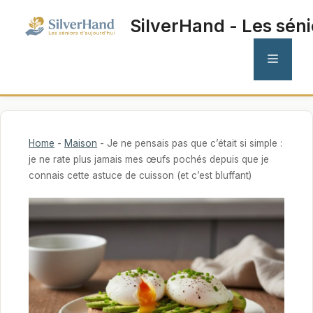
Aller
SilverHand - Les séni
au
contenu
MENU
Home
-
Maison
-
Je ne pensais pas que c’était si simple :
je ne rate plus jamais mes œufs pochés depuis que je
connais cette astuce de cuisson (et c’est bluffant)