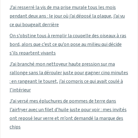
J’ai resserré la vis de ma prise murale tous les mois
pendant deux ans : le jour où j’ai déposé la plaque, j’ai vu
ce qui bougeait derrière
On s’obstine tous à remplir la coupelle des oiseaux à ras
bord, alors que c’est ce qu’on pose au milieu qui décide
s’ils repartent vivants
J’ai branché mon nettoyeur haute pression sur ma
rallonge sans la dérouler juste pour gagner cinq minutes
: en rangeant le touret, j’ai compris ce qui avait coulé à
l’intérieur
J’ai versé mes épluchures de pommes de terre dans
l’airfryer avec un filet d’huile juste pour voir : mes invités
ont reposé leur verre et m’ont demandé la marque des
chips