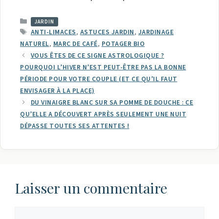
CATÉGORIES
JARDIN
ÉTIQUETTES
ANTI-LIMACES
,
ASTUCES JARDIN
,
JARDINAGE
NATUREL
,
MARC DE CAFÉ
,
POTAGER BIO
VOUS ÊTES DE CE SIGNE ASTROLOGIQUE ?
POURQUOI L’HIVER N’EST PEUT-ÊTRE PAS LA BONNE
PÉRIODE POUR VOTRE COUPLE (ET CE QU’IL FAUT
ENVISAGER À LA PLACE)
DU VINAIGRE BLANC SUR SA POMME DE DOUCHE : CE
QU’ELLE A DÉCOUVERT APRÈS SEULEMENT UNE NUIT
DÉPASSE TOUTES SES ATTENTES !
Laisser un commentaire
Commentaire