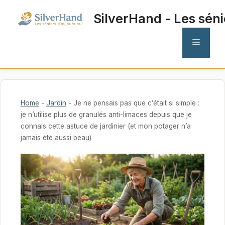
Aller
SilverHand - Les séni
au
contenu
MENU
Home
-
Jardin
-
Je ne pensais pas que c’était si simple :
je n’utilise plus de granulés anti-limaces depuis que je
connais cette astuce de jardinier (et mon potager n’a
jamais été aussi beau)