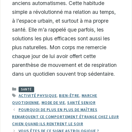
anciens automatismes. Cette habitude
simple a révolutionné ma relation au temps,
à l’espace urbain, et surtout à ma propre
santé. Elle m’a rappelé que parfois, les
solutions les plus efficaces sont aussi les
plus naturelles. Mon corps me remercie
chaque jour de lui avoir offert cette
parenthèse de mouvement et de respiration
dans un quotidien souvent trop sédentaire.
CATÉGORIES
SANTÉ
ÉTIQUETTES
ACTIVITÉ PHYSIQUE
,
BIEN-ÊTRE
,
MARCHE
QUOTIDIENNE
,
MODE DE VIE
,
SANTÉ SENIOR
POURQUOI DE PLUS EN PLUS DE MAÎTRES
REMARQUENT CE COMPORTEMENT ÉTRANGE CHEZ LEUR
CHIEN QUAND ILS RENTRENT LE SOIR
VOUS ÊTES DE CE SIGNE ASTROLOGIQUE ?