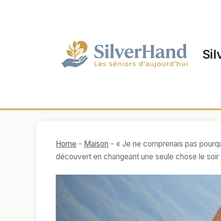
Aller
au
contenu
Sil
Home
-
Maison
-
« Je ne comprenais pas pourquoi
découvert en changeant une seule chose le soir