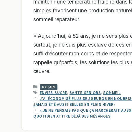
maintenir une température fraîche dans 
simples favorisent une production nature
sommeil réparateur.
« Aujourd’hui, à 62 ans, je me sens plus e
surtout, je ne suis plus esclave de ces e
suffi d’écouter mon corps et de respecter
rappelle qu’parfois, les solutions les plus
œuvre.
CATÉGORIES
MAISON
ÉTIQUETTES
ENVIES-SUCRE
,
SANTE-SENIORS
,
SOMMEIL
J’AI ÉCONOMISÉ PLUS DE 50 EUROS EN NOURRI
JAMAIS ÉTÉ AUSSI BELLES EN PLEIN HIVER)
« JE NE PENSAIS PAS QUE ÇA MARCHERAIT AUSSI
QUOTIDIEN ATTIRE DÉJÀ DES MÉSANGES