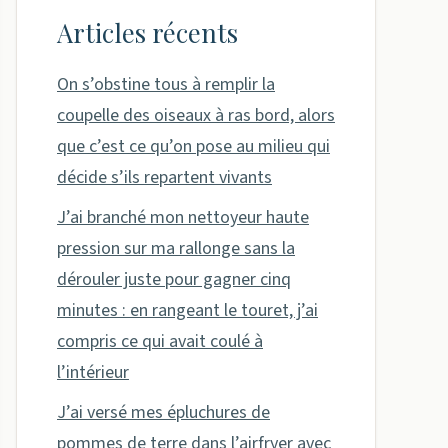
Articles récents
On s’obstine tous à remplir la
coupelle des oiseaux à ras bord, alors
que c’est ce qu’on pose au milieu qui
décide s’ils repartent vivants
J’ai branché mon nettoyeur haute
pression sur ma rallonge sans la
dérouler juste pour gagner cinq
minutes : en rangeant le touret, j’ai
compris ce qui avait coulé à
l’intérieur
J’ai versé mes épluchures de
pommes de terre dans l’airfryer avec