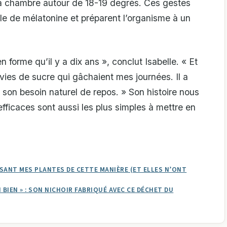
la chambre autour de 18-19 degrés. Ces gestes
lle de mélatonine et préparent l’organisme à un
n forme qu’il y a dix ans », conclut Isabelle. « Et
nvies de sucre qui gâchaient mes journées. Il a
 son besoin naturel de repos. » Son histoire nous
 efficaces sont aussi les plus simples à mettre en
SSANT MES PLANTES DE CETTE MANIÈRE (ET ELLES N’ONT
 BIEN » : SON NICHOIR FABRIQUÉ AVEC CE DÉCHET DU