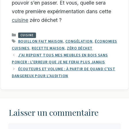
pouvoir s’en passer. Et vous, quelle sera
votre première expérimentation dans cette
cuisine
zéro déchet ?
CATÉGORIES
CUISINE
ÉTIQUETTES
BOUILLON FAIT MAISON
,
CONGÉLATION
,
ÉCONOMIES
CUISINES
,
RECETTE MAISON
,
ZÉRO DÉCHET
J’AI REPEINT TOUS MES MEUBLES EN BOIS SANS
PONCER : L’ERREUR QUE JE NE FERAI PLUS JAMAIS
ÉCOUTEURS ET VOLUME : À PARTIR DE QUAND C’EST
DANGEREUX POUR L’AUDITION
Laisser un commentaire
Commentaire