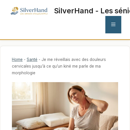
Aller
SilverHand - Les séni
au
contenu
MENU
Home
-
Santé
-
Je me réveillais avec des douleurs
cervicales jusqu’à ce qu’un kiné me parle de ma
morphologie