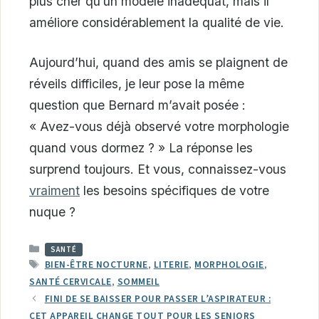
plus cher qu’un modèle inadéquat, mais il
améliore considérablement la qualité de vie.
Aujourd’hui, quand des amis se plaignent de
réveils difficiles, je leur pose la même
question que Bernard m’avait posée :
« Avez-vous déjà observé votre morphologie
quand vous dormez ? » La réponse les
surprend toujours. Et vous, connaissez-vous
vraiment
les besoins spécifiques de votre
nuque ?
CATÉGORIES
SANTÉ
ÉTIQUETTES
BIEN-ÊTRE NOCTURNE
,
LITERIE
,
MORPHOLOGIE
,
SANTÉ CERVICALE
,
SOMMEIL
FINI DE SE BAISSER POUR PASSER L’ASPIRATEUR :
CET APPAREIL CHANGE TOUT POUR LES SENIORS