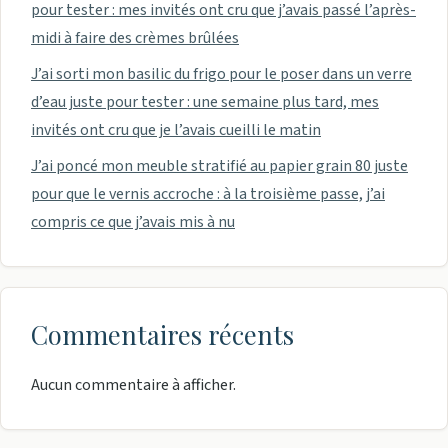
pour tester : mes invités ont cru que j’avais passé l’après-
midi à faire des crèmes brûlées
J’ai sorti mon basilic du frigo pour le poser dans un verre
d’eau juste pour tester : une semaine plus tard, mes
invités ont cru que je l’avais cueilli le matin
J’ai poncé mon meuble stratifié au papier grain 80 juste
pour que le vernis accroche : à la troisième passe, j’ai
compris ce que j’avais mis à nu
Commentaires récents
Aucun commentaire à afficher.