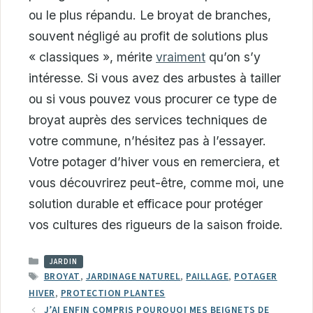
ou le plus répandu. Le broyat de branches,
souvent négligé au profit de solutions plus
« classiques », mérite
vraiment
qu’on s’y
intéresse. Si vous avez des arbustes à tailler
ou si vous pouvez vous procurer ce type de
broyat auprès des services techniques de
votre commune, n’hésitez pas à l’essayer.
Votre potager d’hiver vous en remerciera, et
vous découvrirez peut-être, comme moi, une
solution durable et efficace pour protéger
vos cultures des rigueurs de la saison froide.
CATÉGORIES
JARDIN
ÉTIQUETTES
BROYAT
,
JARDINAGE NATUREL
,
PAILLAGE
,
POTAGER
HIVER
,
PROTECTION PLANTES
J’AI ENFIN COMPRIS POURQUOI MES BEIGNETS DE