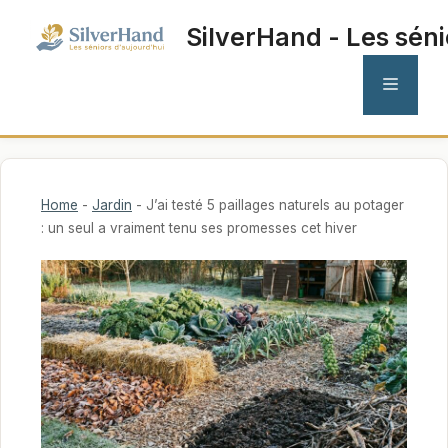
Aller
SilverHand - Les séni
au
contenu
MENU
Home
-
Jardin
-
J’ai testé 5 paillages naturels au potager
: un seul a vraiment tenu ses promesses cet hiver