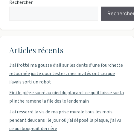
Rechercher
Recherche
Articles récents
J’ai frotté ma gousse d’ail sur les dents d’une fourchette
retournée juste pour tester : mes invités ont cru que
j’avais sorti un robot
Fini le piège sucré au pied du placard : ce qu’il laisse sur la
plinthe ramène la file dès le lendemain
J’ai resserré la vis de ma prise murale tous les mois
pendant deux ans : le jour où j’ai déposé la plaque, j’ai vu
ce qui bougeait derrière