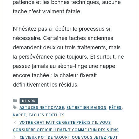
patience et les bonnes techniques, aucune
tache n’est vraiment fatale.
N’hésitez pas à répéter le processus si
nécessaire. Certaines taches anciennes
demandent deux ou trois traitements, mais
la persévérance paie toujours. Et surtout, ne
passez jamais au sèche-linge une nappe
encore tachée : la chaleur fixerait
définitivement les résidus.
CATÉGORIES
MAISON
ÉTIQUETTES
ASTUCES NETTOYAGE
,
ENTRETIEN MAISON
,
FÊTES
,
NAPPE
,
TACHES TEXTILES
VOTRE CHAT FAIT CE GESTE PRÉCIS ? IL VOUS
CONSIDÈRE OFFICIELLEMENT COMME L’UN DES SIENS
CE VIEUX POT DE YAOURT QUE VOUS JETEZ PEUT