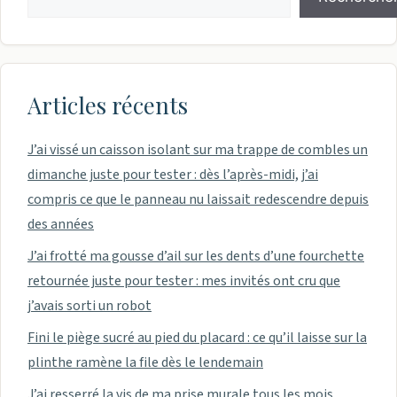
Articles récents
J’ai vissé un caisson isolant sur ma trappe de combles un
dimanche juste pour tester : dès l’après-midi, j’ai
compris ce que le panneau nu laissait redescendre depuis
des années
J’ai frotté ma gousse d’ail sur les dents d’une fourchette
retournée juste pour tester : mes invités ont cru que
j’avais sorti un robot
Fini le piège sucré au pied du placard : ce qu’il laisse sur la
plinthe ramène la file dès le lendemain
J’ai resserré la vis de ma prise murale tous les mois